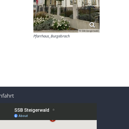
© SSB Steigerwald
Pfarrhaus_Burgebrach
nfahrt