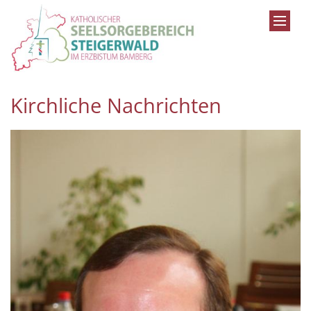
Zum Inhalt springen
Kirchliche Nachrichten